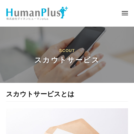
ー
コ
式
ン
会
メ
ニ
テ
社
ュ
株
播
ー
ン
ダ
式
磨
イ
ツ
の
会
ネ
へ
人
ン
社
SCOUT
ス
と
ヒ
スカウトサービス
ダ
キ
企
ュ
イ
ッ
業
ー
ネ
プ
マ
を
ン
ン
結
ス
ヒ
スカウトサービスとは
p
ぶ
l
ュ
懸
カ
u
け
ー
ウ
s
橋
マ
に
ト
ン