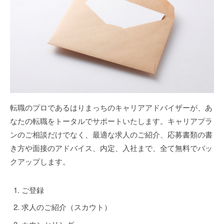
p
サ
l
ー
u
ビ
s
ス
2024
年
2
転職のプロであるはりまっちのキャリアアドバイザーが、あ
月
なたの転職をトータルでサポートいたします。キャリアプラ
14
ンのご相談だけでなく、最適な求人のご紹介、応募書類の書
日
き方や面接のアドバイス、内定、入社まで、全て無料でバッ
by
クアップします。
humanplus
ご登録
求人のご紹介（スカウト）