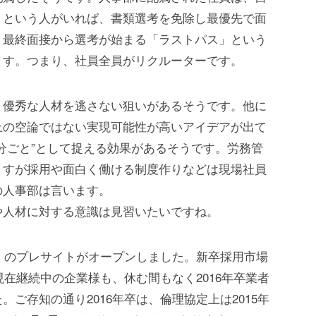
」という人がいれば、書類選考を免除し最優先で面
り最終面接から選考が始まる「ラストパス」という
ます。つまり、社員全員がリクルーターです。
、優秀な人材を逃さない狙いがあるそうです。他に
上の空論ではない実現可能性が高いアイデアが出て
分ごと”として捉える効果があるそうです。労務管
ますが採用や面白く働ける制度作りなどは現場社員
の人事部は言います。
や人材に対する意識は見習いたいですね。
6」のプレサイトがオープンしました。新卒採用市場
現在継続中の企業様も、休む間もなく2016年卒業者
ご存知の通り2016年卒は、倫理協定上は2015年