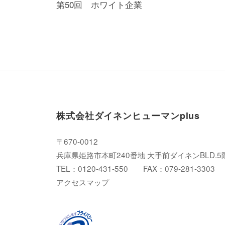
稿
第50回 ホワイト企業
ナ
ビ
ゲ
ー
シ
ョ
株式会社ダイネンヒューマンplus
ン
〒670-0012
兵庫県姫路市本町240番地 大手前ダイネンBLD.5
TEL：0120-431-550 FAX：079-281-3303
アクセスマップ