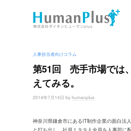
コ
式
ン
会
テ
社
ン
ダ
株
播
ツ
イ
式
磨
へ
ネ
の
会
人事担当者向けコラム
ン
ス
人
社
ヒ
キ
第51回 売手市場では
と
ダ
ュ
ッ
企
えてみる。
イ
ー
プ
業
マ
ネ
を
ン
2014年7月14日
by
humanplus
ン
結
p
ヒ
ぶ
l
懸
ュ
神奈川県鎌倉市にあるIT制作企業の面白法
u
け
ー
と打ち出し、社員１９９人全員を人事部に
s