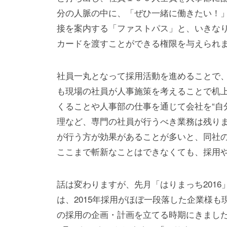
橋
分の人脈の中に、「ぜひ一緒に働きたい！
マ
に
接を案内する「ファストパス」と、いきな
ン
カードを渡すことができる権限を与えられ
p
l
社員一丸となって採用活動を進めることで
u
も現場の社員が人事施策を考えることで机
s
くることや人事部の仕事を通じて会社を“自
理など、専門の社員が行うべき業務は残り
が行う方が効果があることが多いと、同社
ここまで斬新なことはできなくても、採用
話は変わりますが、先月「はりまっち201
は、2015年採用がほぼ一段落した企業様も
の採用の企画・計画を立てる時期にきました。