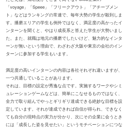
p
「voyage」「Speee」「フリークアウト」「アチーブメン
l
ト」などはランキングの常連で、毎年大勢の学生が殺到しま
u
す。播磨エリアの学生も例外ではなく、満足度の高かったイ
s
ンターンを聞くと、やはり成長系と答えた学生が大勢いまし
た。また、就職は地元の播磨でしたいけど、魅力的なインタ
ーンが無いという理由で、わざわざ大阪や東京の会社のイン
ターンに参加する学生もいます。
満足度の高いインターンの内容は各社それぞれ違いますが、
一つ共通していることがあります。
それは、目標の設定が秀逸な点です。実施するワークやシミ
ュレーションゲームなどは、簡単にこなせるものではなく、
全力で取り組んでやっとギリギリ達成できる絶妙な目標を設
定しています。それが達成できれば自信が得られ、できなく
ても自分の現時点の実力が分かり、次にその企業に会うとき
には「成長した姿を見せたい」というモチベーションにつな