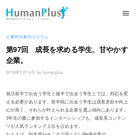
ー
コ
式
ン
会
メ
ニ
テ
社
ュ
株
播
ー
ン
ダ
式
磨
イ
ツ
人事担当者向けコラム
の
会
ネ
へ
第97回 成長を求める学生、甘やかす
人
ン
社
ス
と
ヒ
企業。
ダ
キ
企
ュ
イ
ッ
業
ー
2018年5月14日
by
humanplus
ネ
プ
マ
を
ン
ン
結
ヒ
就活前半で出会う学生と後半で出会う学生とでは、対応を変
p
ぶ
l
ュ
える必要があります。前半戦に出会う学生は成長意欲や向上
懸
u
け
心が高く、それらが叶えられる企業を選ぶ傾向にあります。
ー
s
橋
3年生の夏に参加するインターンシップも、成長系コンテン
マ
に
ツが人気ランキング上位を占めます。
ン
たとえば、知名度がそこまで高くないBtoB企業の