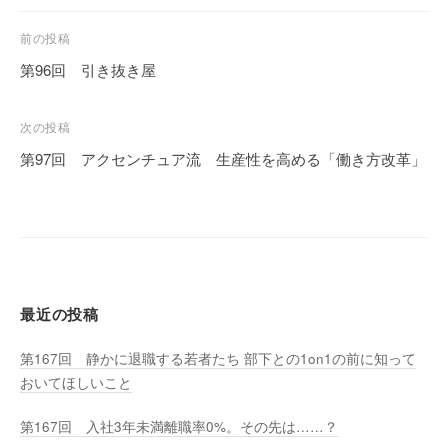
投
前の投稿
稿
第96回 引き抜き屋
ナ
ビ
次の投稿
ゲ
第97回 アクセンチュア流 生産性を高める「働き方改革」
ー
シ
ョ
ン
最近の投稿
第167回 静かに退職する若者たち 部下との1on1の前に知って
おいてほしいこと
第167回 入社3年未満離職率0%。その先は……？