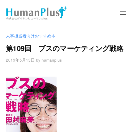
ー
コ
式
ン
会
メ
ニ
テ
社
ュ
株
播
ー
ン
ダ
式
磨
イ
ツ
人事担当者向けおすすめ本
の
会
ネ
へ
第109回 ブスのマーケティング戦略
人
ン
社
ス
と
ヒ
ダ
キ
2019年5月13日
by
humanplus
企
ュ
イ
ッ
業
ー
ネ
プ
マ
を
ン
ン
結
ヒ
p
ぶ
l
ュ
懸
u
け
ー
s
橋
マ
に
ン