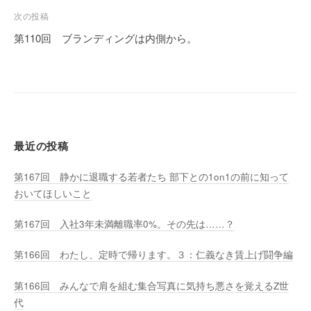
ビ
次の投稿
ゲ
第110回 ブランディングは内側から。
ー
シ
ョ
ン
最近の投稿
第167回 静かに退職する若者たち 部下との1on1の前に知って
おいてほしいこと
第167回 入社3年未満離職率0%。その先は……？
第166回 わたし、定時で帰ります。３：仁義なき賃上げ闘争編
第166回 みんなで肩を組む集合写真に気持ち悪さを覚えるZ世
代