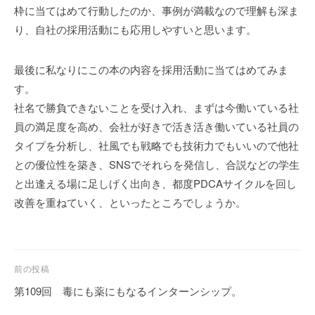
枠に当てはめて行動したのか、事例が満載なので理解も深ま
り、自社の採用活動にも応用しやすいと思います。
最後に私なりにこの本の内容を採用活動に当てはめてみま
す。
社名で勝負できないことを受け入れ、まずは今働いている社
員の満足度を高め、会社が好きで活き活き働いている社員の
タイプを分析し、社風でも戦略でも技術力でもいいので他社
との優位性を築き、SNSでそれらを発信し、合説などの学生
と出逢える場に足しげく出向き、都度PDCAサイクルを回し
改善を重ねていく、といったところでしょうか。
投
前の投稿
稿
第109回 毒にも薬にもなるインターンシップ。
ナ