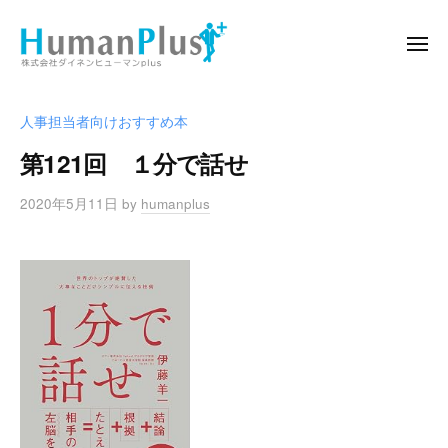
ー
コ
式
ン
会
メ
ニ
テ
社
ュ
株
播
ー
ン
ダ
式
磨
イ
ツ
人事担当者向けおすすめ本
の
会
ネ
へ
第121回 １分で話せ
人
ン
社
ス
と
ヒ
ダ
キ
2020年5月11日
by
humanplus
企
ュ
イ
ッ
業
ー
ネ
プ
マ
を
ン
ン
結
ヒ
p
ぶ
l
ュ
懸
u
け
ー
s
橋
マ
に
ン