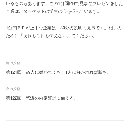
いるものもあります。この1分間PRで見事なプレゼンをした
企業は、ターゲットの学生の心を掴んでいます。
1分間ＰＲが上手な企業は、30分の説明も見事です。相手の
ために「あれもこれも伝えない」でください。
投
前の投稿
稿
第121回 99人に嫌われても、1人に好かれれば勝ち。
ナ
ビ
次の投稿
ゲ
第122回 怒涛の内定辞退に備える。
ー
シ
ョ
ン